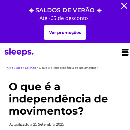
☀️ SALDOS DE VERÃO ☀️
Até -65 de desconto !
Ver promoções
Inicio
/
Blog
/
Colchão
/
O que é a independência de movimentos?
O que é a
independência de
movimentos?
Actualizado a
25 Setembro 2025