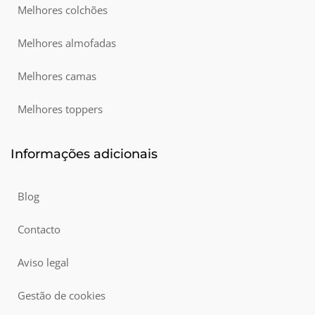
Melhores colchões
Melhores almofadas
Colchão duro ou mole
Melhores camas
A firmeza é um dos primeiros critérios a considerar na
escolha de um colchão. Mas será melhor um colchão duro
Melhores toppers
ou mole? Como a sensação de conforto é única para cad...
Informações adicionais
Blog
Contacto
Aviso legal
Gestão de cookies